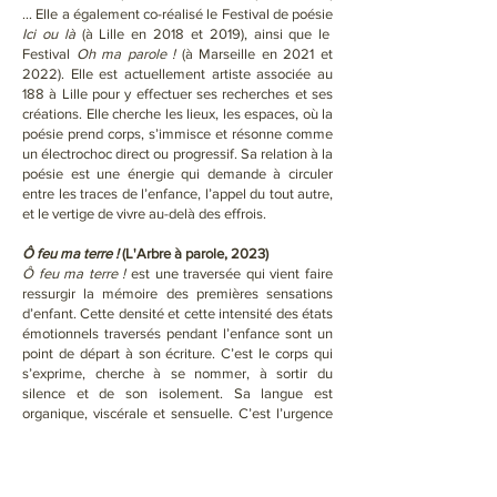
… Elle a également co-réalisé le Festival de poésie
Ici ou là
(à Lille en 2018 et 2019), ainsi que le
Festival
Oh ma parole !
(à Marseille en 2021 et
2022). Elle est actuellement artiste associée au
188 à Lille pour y effectuer ses recherches et ses
créations. Elle cherche les lieux, les espaces, où la
poésie prend corps, s’immisce et résonne comme
un électrochoc direct ou progressif. Sa relation à la
poésie est une énergie qui demande à circuler
entre les traces de l’enfance, l’appel du tout autre,
et le vertige de vivre au-delà des effrois.
Ô feu ma terre !
(L'Arbre à parole, 2023)
Ô feu ma terre !
est une traversée qui vient faire
ressurgir la mémoire des premières sensations
d’enfant. Cette densité et cette intensité des états
émotionnels traversés pendant l’enfance sont un
point de départ à son écriture. C’est le corps qui
s’exprime, cherche à se nommer, à sortir du
silence et de son isolement. Sa langue est
organique, viscérale et sensuelle. C’est l’urgence
du corps à dire, qui pousse ses mots sur la page.
Dans ce long poème nous arpentons la fugacité,
l’impermanence, le trouble d’une quête d’amour
absolu et insatiable, un dialogue amoureux entre