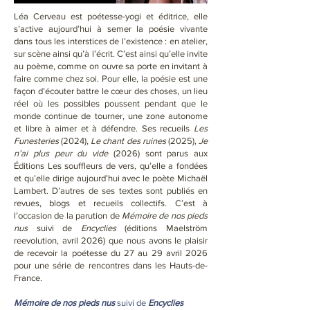
Léa Cerveau est poétesse-yogi et éditrice, elle
s’active aujourd’hui à semer la poésie vivante
dans tous les interstices de l’existence : en atelier,
sur scène ainsi qu’à l’écrit. C’est ainsi qu’elle invite
au poème, comme on ouvre sa porte en invitant à
faire comme chez soi. Pour elle, la poésie est une
façon d’écouter battre le cœur des choses, un lieu
réel où les possibles poussent pendant que le
monde continue de tourner, une zone autonome
et libre à aimer et à défendre. Ses recueils
Les
Funesteries
(2024),
Le chant des ruines
(2025),
Je
n’ai plus peur du vide
(2026) sont parus aux
Éditions Les souffleurs de vers, qu’elle a fondées
et qu’elle dirige aujourd’hui avec le poète Michaël
Lambert. D’autres de ses textes sont publiés en
revues, blogs et recueils collectifs. C’est à
l’occasion de la parution de
Mémoire de nos pieds
nus
suivi de
Encyclies
(éditions Maelström
reevolution, avril 2026) que nous avons le plaisir
de recevoir la poétesse du 27 au 29 avril 2026
pour une série de rencontres dans les Hauts-de-
France.
Mémoire de nos pieds nus
suivi de
Encyclies