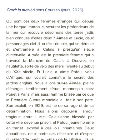
Gravir la mer
(éditions Cours toujours, 2026)​
Qui sont ces deux femmes étranges qui, depuis
une barque immobile, scrutent les profondeurs de
la mer qui recouvre désormais des terres jadis
bien connues d'elles deux ? Aimée et Lucie, deux
personnages-clef d'un récit double, qui se déroule
et s'entremêle à Calais à presqu'un siècle
d'intervalle. Aimée est la première femme qui a
traversé la Manche de Calais à Douvres en
nautilette, sorte de vélo des mers inventé au début
du XXe siècle. Et Lucie a aimé Pafou, venu
d'Afrique, qui voulait connaître le secret des
jardins anglais. Nous allons suivre Aimée, pleine
d'énergie, terriblement têtue, mannequin chez
Poiret à Paris, mais aussi femme brisée par ce que
la Première Guerre mondiale a fait à son père.
Son exploit, en 1929, est né de sa rage et de sa
détermination. Nous allons découvrir l'amour
tragique entre Lucie, Calaisienne blessée par
cette ville devenue prison, et Pafou, jeune homme
en transit, exposé à des lois inhumaines. Deux
apparitions, deux porteuses d'histoire et d'espoir
du splendide premier roman de la Lilloise Ursula