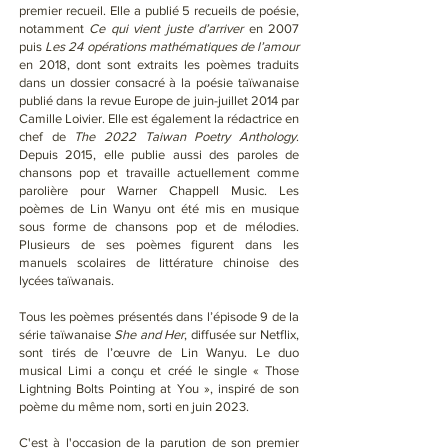
premier recueil. Elle a publié 5 recueils de poésie,
notamment
Ce qui vient juste d’arriver
en 2007
puis
Les 24 opérations mathématiques de l’amour
en 2018, dont sont extraits les poèmes traduits
dans un dossier consacré à la poésie taïwanaise
publié dans la revue Europe de juin-juillet 2014 par
Camille Loivier. Elle est également la rédactrice en
chef de
The 2022 Taiwan Poetry Anthology
.
Depuis 2015, elle publie aussi des paroles de
chansons pop et travaille actuellement comme
parolière pour Warner Chappell Music. Les
poèmes de Lin Wanyu ont été mis en musique
sous forme de chansons pop et de mélodies.
Plusieurs de ses poèmes figurent dans les
manuels scolaires de littérature chinoise des
lycées taïwanais.
Tous les poèmes présentés dans l’épisode 9 de la
série taïwanaise
She and Her
, diffusée sur Netflix,
sont tirés de l’œuvre de Lin Wanyu. Le duo
musical Limi a conçu et créé le single « Those
Lightning Bolts Pointing at You », inspiré de son
poème du même nom, sorti en juin 2023.
C'est à l'occasion de la parution de son premier