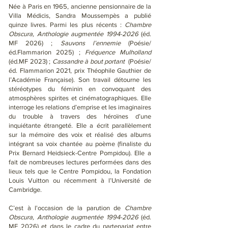
Née à Paris en 1965, ancienne pensionnaire de la
Villa Médicis, Sandra Moussempès a publié
quinze livres. Parmi les plus récents :
Chambre
Obscura, Anthologie augmentée
1994-2026
(éd.
MF 2026) ;
Sauvons l’ennemie
(Poésie/
éd.Flammarion 2025) ;
Fréquence Mulholland
(éd.MF 2023) ;
Cassandre à bout portant
(Poésie/
éd. Flammarion 2021, prix Théophile Gauthier de
l’Académie Française). Son travail détourne les
stéréotypes du féminin en convoquant des
atmosphères spirites et cinématographiques. Elle
interroge les relations d’emprise et les imaginaires
du trouble à travers des héroïnes d’une
inquiétante étrangeté. Elle a écrit parallèlement
sur la mémoire des voix et réalisé des albums
intégrant sa voix chantée au poème (finaliste du
Prix Bernard Heidsieck-Centre Pompidou). Elle a
fait de nombreuses lectures performées dans des
lieux tels que le Centre Pompidou, la Fondation
Louis Vuitton ou récemment à l’Université de
Cambridge.
C’est à l'occasion de la parution de
Chambre
Obscura, Anthologie augmentée
1994-2026
(éd.
MF 2026) et dans le cadre du partenariat entre