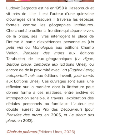
Ludovic Degroote est né en 1958 à Hazebrouck et
vit près de Lille. Il est l'auteur d’une quinzaine
d’ouvrages dans lesquels il traverse les espaces
formels comme les géographies intérieures.
Cherchant à brouiller la frontière qui sépare le vers
de la prose, ses livres interrogent la place de
l’intime à partir d’expériences personnelles (
Un
petit viol
ou
Monologue
, aux éditions Champ
Vallon,
Pensées des morts
aux éditions
Tarabuste), de lieux géographiques (
La digue
,
Barque bleue
,
zambèze
aux Editions Unes), ou
encore de de la proximité avec l'art (
Eugène Leroy,
autoportrait noir
aux éditions Invenit,
josé tomàs
aux Editions Unes). Ces ouvrages sont aussi une
réflexion sur la manière dont la littérature peut
donner forme à ces matières, entre archive et
introspection sensible, à travers l'exploration des
dédales personnels ou familiaux. L'auteur est
double lauréat du Prix des Découvreurs (pour
Pensées des morts
, en 2005, et
Le début des
pieds
, en 2013).
Choix de poèmes
(Editions Unes, 2026)​