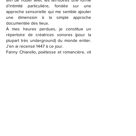
afin de nouer avec les territoires une forme
d’intimité particulière, fondée sur une
approche sensorielle qui me semble ajouter
une dimension à la simple approche
documentée des lieux.
À mes heures perdues, je constitue un
répertoire de créatrices sonores (pour la
plupart très underground) du monde entier.
J’en ai recensé 1447 à ce jour.
Fanny Chiarello, poétesse et romancière, vit
dans le Bassin minier du Pas-de-Calais. Elle
écrit des romans et de la poésie en
changeant de forme et de tonalité dans
(presque) chaque nouveau texte. Son
dernier roman
Terrils tout partout
(Éditions
Cours toujours).
«
Enfant, Laïka ne voyait pas les deux
énormes terrils à côté desquels elle a grandi
et n’avait d’yeux que pour la grande ville.
Vingt-sept ans plus tard, installée à Lens, elle
découvre un territoire étonnant, devenu
entre-temps Patrimoine mondial de
l’UNESCO.
Sortis du ventre noir de la terre à l’assaut du