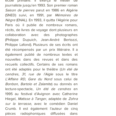
école primaire. Il exerça le métier de
journaliste jusqu'en 1993. Son premier roman
Saison de pierres
parut en 1986 en Algérie
(SNED) suivi, en 1991, par
Mémoires de
Nègre
(ENAL). En 1993, il quitta l’Algérie pour
Paris où il publie de nombreux romans,
récits, de livres de voyage dont plusieurs en
collaboration avec des photographes
(Philippe Dupuich, Jean-André Bertozzi,
Philippe Lafond). Plusieurs de ses écrits ont
été récompensés par un prix littéraire. Il a
également publié de nombreux textes et
nouvelles dans des revues et dans des
recueils collectifs. Certains de ses romans
ont été adaptés pour le théâtre (
Un été de
cendres
,
31, rue de l’Aigle
sous le titre
L’Affaire RD
,
Gare du Nord
sous celui de
Bonbon, Bartolo et Zalamite
) ou donnés en
lecture-spectacle,
Un été de cendres
en
1995 au festival d’Avignon avec Catherine
Hiegel,
Matisse à Tanger
, adaptée de
Zohra
sur la terrasse
, avec le comédien Daniel
Crumb. Il est également l’auteur de cinq
pièces radiophoniques diffusées dans