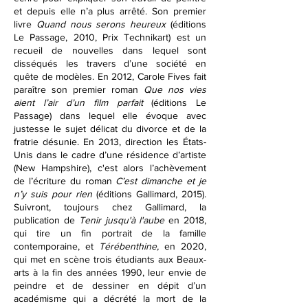
et depuis elle n’a plus
arrêté. Son premier
livre
Quand nous serons heureux
(éditions
Le Passage, 2010, Prix Technikart) est un
recueil de nouvelles dans lequel sont
disséqués les travers d’une société en
quête de modèles. En 2012, Carole Fives fait
paraître son premier roman
Que nos vies
aient l’air d’un film parfait
(éditions Le
Passage) dans lequel elle évoque avec
justesse le sujet délicat du divorce et de la
fratrie désunie. En 2013, direction les États-
Unis dans le cadre d’une résidence d’artiste
(New Hampshire), c'est alors l’achèvement
de l’écriture du roman
C’est dimanche et je
n’y suis pour rien
(éditions Gallimard, 2015).
Suivront, toujours chez Gallimard, la
publication de
Tenir jusqu'à l'aube
en 2018,
qui tire un fin portrait de la famille
contemporaine, et
Térébenthine,
en 2020,
qui met en scène trois étudiants aux Beaux-
arts à la fin des années 1990, leur envie de
peindre et de dessiner en dépit d’un
académisme qui a décrété la mort de la