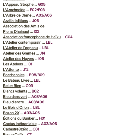
L'Appeau Strophe
…
G05
L'Arachnoïde
…
F02/F03
L'Arbre de Diane
...
A03/A06
Arzilla éditions
…
J06
Association des Amis de
Pierre Dhainaut
…
I02
Association francophone de Haïku
...
C04
L’Atelier contemporain
…
LBL
L’Atelier de l’agneau
…
LBL
Atelier des Grames
…
J14
Atelier des Noyers
…
I05
Les Ateliers
…
I01
L'Attente
…
J12
Bacchanales
...
B08/B09
Le Bateau Livre
...
LBL
Bel et Bien
…
C03
Blancs volants
…
B02
Bleu dans vert
…
A03/A06
Bleu d'encre
…
A03/A06
Le Bois d’Orion
…
LBL
Bozon 2X
...
A03/A06
Éditions du Bunker
...
H01
Cactus inébranlable
…
A03/A06
Cadastre8zéro
...
C01
Revue Café
…
C11