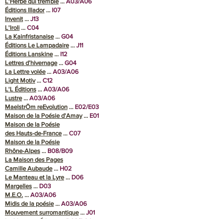
L'Herbe qui tremble
...
A03/A06
Éditions Illador
…
I07
Invenit
…
J13
L'Iroli
…
C04
La Kainfristanaise
…
G04
Éditions Le Lampadaire
…
J11
Éditions Lanskine
…
I12
Lettres d’hivernage
…
G04
La Lettre volée
…
A03/A06
Light Motiv
…
C12
L'L Éditions
…
A03/A06
Lustre
…
A03/A06
MaelstrÖm reEvolution
...
E02/E03
Maison de la Poésie d'Amay
…
E01
Maison de la Poésie
des Hauts-de-France
...
C07
Maison de la Poésie
Rhône-Alpes
…
B08/B09
La Maison des Pages
Camille Aubaude
…
H02
Le Manteau et la Lyre
…
D06
Margelles
…
D03
M.E.O.
…
A03/A06
Midis de la poésie
…
A03/A06
Mouvement surromantique
…
J01