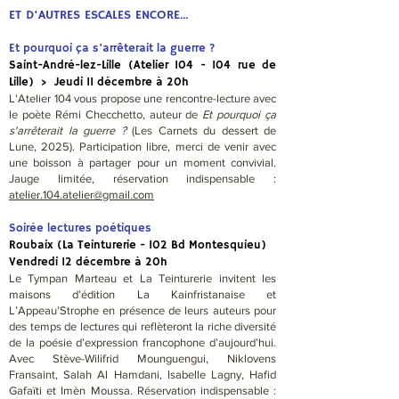
ET D'AUTRES ESCALES ENCORE...
Et pourquoi ça s'arrêterait la guerre ?
Saint-André-lez-Lille (Atelier 104 - 104 rue de
Lille) > Jeudi 11 décembre à 20h
L'Atelier 104 vous propose une rencontre-lecture avec
le poète Rémi Checchetto, auteur de
Et pourquoi ça
s'arrêterait la guerre ?
(Les Carnets du dessert de
Lune, 2025). Participation libre, merci de venir avec
une boisson à partager pour un moment convivial.
Jauge limitée, réservation indispensable :
atelier.104.atelier@gmail.com
Soirée lectures poétiques
Roubaix (La Teinturerie - 102 Bd Montesquieu)
Vendredi 12 décembre à 20h
Le Tympan Marteau et La Teinturerie invitent les
maisons d’édition La Kainfristanaise et
L’Appeau’Strophe en présence de leurs auteurs pour
des temps de lectures qui reflèteront la riche diversité
de la poésie d’expression francophone d’aujourd’hui.
Avec Stève-Wilifrid Mounguengui, Niklovens
Fransaint, Salah Al Hamdani, Isabelle Lagny, Hafid
Gafaïti et Imèn Moussa. Réservation indispensable :