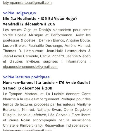
letympanmarteau@gmail.com
Soirée Dolgac(k)s
Lille (La Moulinette - 105 Bd Victor Hugo)
Vendredi 12 décembre à 20h
Les revues Olga et Doc(k)s s'associent pour cette
soirée Poésie Musique et Performance. Avec les
poétesses & poètes : Damien Bianco, Antoine Boute,
Lucien Brelok, Raphaële Duchange, Amélie Hamad,
Thomas D. Lamouroux, Jean-Hulk Lesmouches &
Jean-Luche Cemoule, Cécile Richard, Jeanne Viéban
et d'autres invité.es surprises ! informations :
olgapoesienonpoesie@gmail.com
Soirée lectures poétiques
Mons-en-Baroeul (La Luciole - 176 Av de Gaulle)
Samedi 13 décembre à 20h
Le Tympan Marteau et La Luciole donnent Carte
blanche à la revue Embarquement Poétique pour des
temps de lectures proposés par les auteurs Marilyne
Bertoncini, Nimrod, Nathalie Swan, Deniz Dagdelen
Düzgün, Isabelle Lefebvre, Léa Cerveau, Flore Iborra
et Pierre Rosin accompagnés par la musicienne
Christelle Rimbert (alto).​ Réservation indispensable :
letympanmarteau@gmail.com