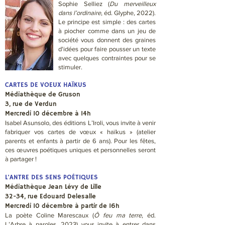
Sophie Selliez (
Du merveilleux
dans l’ordinaire
, éd. Glyphe, 2022).
Le principe est simple : des cartes
à piocher comme dans un jeu de
société vous donnent des graines
d'idées pour faire pousser un texte
avec quelques contraintes pour se
stimuler.
CARTES DE VOEUX HAÏKUS
Médiathèque de Gruson
3, rue de Verdun
Mercredi 10 décembre à 14h
Isabel Asunsolo, des éditions L’Iroli, vous invite à venir
fabriquer vos cartes de vœux « haïkus » (atelier
parents et enfants à partir de 6 ans). Pour les fêtes,
ces œuvres poétiques uniques et personnelles seront
à partager !
L'ANTRE DES SENS POÉTIQUES
Médiathèque Jean Lévy de Lille
32-34, rue Edouard Delesalle
Mercredi 10 décembre à partir de 16h
La poète Coline Marescaux (
Ô feu ma terre
, éd.
L’Arbre à paroles, 2023) vous invite à entrer dans