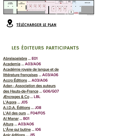
TÉLÉCHARGER LE PLAN
LES ÉDITEURS PARTICIPANTS
Abralapalabra
...
E01
Academia
…
A03/A06
Académie royale de langue et de
littérature françaises
…
A03/A06
Accro Éditions
…
A03/A06
Adan - Association des auteurs
des Hauts-de-France
…
G06/G07
Æncrages & Co
…
LBL
L’Agora
…
J05
A.I.D.A. Éditions
…
J08
L'Ail des ours
…
F04/F05
Al Manar
…
B01
Altura
…
A03/A06
L'Âne qui butine
…
I06
Apic éditions
…
J15