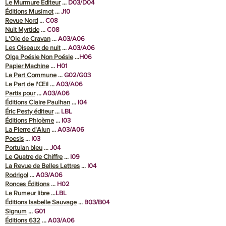
Le Murmure Éditeur
...
D03/D04
Éditions Musimot
…
J10
Revue Nord
…
C08
Nuit Myrtide
…
C08
L'Oie de Cravan
…
A03/A06
Les Oiseaux de nuit
...
A03/A06
Olga Poésie Non Poésie
...
H06
Papier Machine
...
H01
La Part Commune
…
G02/G03
La Part de l'Œil
...
A03/A06
Partis pour
…
A03/A06
Éditions Claire Paulhan
…
I04
Éric Pesty éditeur
…
LBL
Éditions Phloème
…
I03
La Pierre d'Alun
…
A03/A06
Poesis
…
I03
Portulan bleu
…
J04
Le Quatre de Chiffre
…
I09
La Revue de Belles Lettres
…
I04
Rodrigol
…
A03/A06
Ronces Éditions
…
H02
La Rumeur libre
…
LBL
Éditions Isabelle Sauvage
...
B03/B04
Signum
…
G01
Éditions 632
…
A03/A06