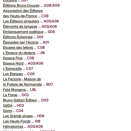
Dock(k)s
…
D01
Éditions Bruno Doucey
...
A08/A09
Association des Éditeurs
des Hauts-de-France
...
C08
Les Éditeurs singuliers
…
A03/A06
Éléments de langage
…
A03/A06
Embarquement poétique
...
G05
Éditions Éoliennes
…
D01
Épousées par l'écorce
…
A01
Escales des lettres
…
C08
L'Espace du dedans
…
J16
Espace Fine
…
C08
Espace Nord
…
A03/A06
L'Estracelle
…
C07
Les Etaques
…
C09
La Factorie - Maison de
la Poésie de Normandie
…
B07
Fata Morgana
…
LBL
La Forge
…
D02
Bruno Gattari Éditeur
…
D03
GéDé
…
H03
Gong
…
C04
Les Grands singes
…
H06
Les Hauts-Fonds
…
I08
Hématomes
…
A03/A06