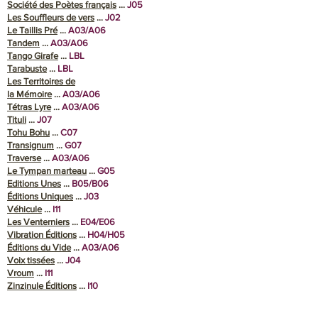
Société des Poètes français
...
J05
Les Souffleurs de vers
…
J02
Le Taillis Pré
…
A03/A06
Tandem
…
A03/A06
Tango Girafe
…
LBL
Tarabuste
…
LBL
Les Territoires de
la Mémoire
…
A03/A06
Tétras Lyre
…
A03/A06
Tituli
…
J07
Tohu Bohu
…
C07
Transignum
…
G07
Traverse
…
A03/A06
Le Tympan marteau
...
G05
Editions Unes
…
B05/B06
Éditions Uniques
…
J03
Véhicule
…
I11
Les Venterniers
…
E04/E06
Vibration Éditions
...
H04/H05
Éditions du Vide
…
A03/A06
Voix tissées
…
J04
Vroum
…
I11
Zinzinule Éditions
…
I10