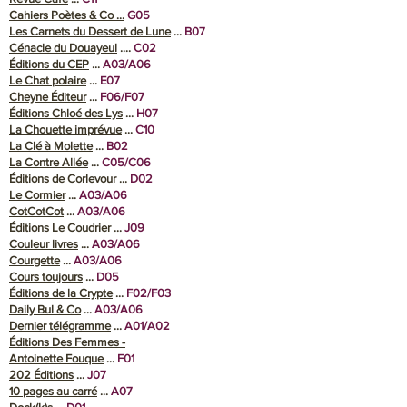
Cahiers Poètes & Co …
G05
Les Carnets du Dessert de Lune
...
B07
Cénacle du Douayeul
….
C02
Éditions du CEP
…
A03/A06
Le Chat polaire
…
E07
Cheyne Éditeur
…
F06/F07
Éditions Chloé des Lys
...
H07
La Chouette imprévue
…
C10
La Clé à Molette
…
B02
La Contre Allée
…
C05/C06
Éditions de Corlevour
…
D02
Le Cormier
…
A03/A06
CotCotCot
…
A03/A06
Éditions Le Coudrier
…
J09
Couleur livres
…
A03/A06
Courgette
…
A03/A06
Cours toujours
...
D05
Éditions de la Crypte
...
F02/F03
Daily Bul & Co
…
A03/A06
Dernier télégramme
...
A01/A02
Éditions Des Femmes -
Antoinette Fouque
…
F01
202 Éditions
…
J07
10 pages au carré
…
A07