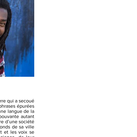
rre qui a secoué
phrases épurées
une langue de la
épouvante autant
re d’une société
onds de sa ville
t et les voix se