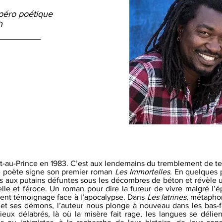
péro poétique
h
t-au-Prince en 1983. C’est aux lendemains du tremblement de te
le poète signe son premier roman
Les Immortelles
. En quelques 
ps aux putains défuntes sous les décombres de béton et révèle 
belle et féroce. Un roman pour dire la fureur de vivre malgré l’
olent témoignage face à l’apocalypse. Dans
Les latrines
, métapho
s et ses démons, l’auteur nous plonge à nouveau dans les bas-f
ieux délabrés, là où la misère fait rage, les langues se délien