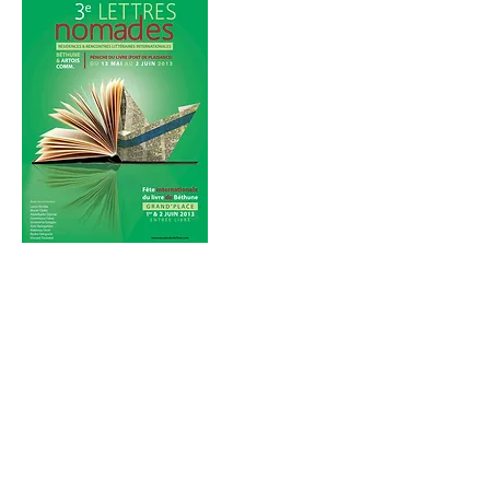
Lettres nomades 2013
Avec les écrivains :
Laura Alcoba (Argentine)
Muriel Diallo (Côte d’Ivoire)
Abdelkader Djemaï (Algérie)
Dominique Fabre (France)
Naïri Nahapétian (Iran)
Makenzy Orcel (Haïti)
Ryoko Sekiguchi (Japon)
Vincent Tholomé (Belgique)