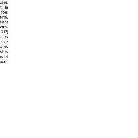
oses
, la
fois
erté,
sent
xtra-
017)
clus
iale
hiens
istes
ns et
racer