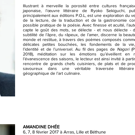
Illustrant à merveille la porosité entre cultures françai
japonaise, l’œuvre littéraire de Ryoko Sekiguchi, pub
principalement aux éditions P.O.L, est une exploration du v
de la lecture, de la traduction et de la gastronomie c
possible pratique de la poésie. Avec finesse et acuité, l’au
capte le goût des mots, se délecte - et nous délecte - d
subtilité de l’âpre, du râpeux, de l’amer, discerne la beau
monde et restitue, à travers des poèmes composés comm
délicates petites bouchées, les fondements de la vie
l’identité et de l’universel. Au fil des pages de
Nagori
(P
2018), méditation sur les émotions qu’éveillent en 
l’évanescence des saisons, le lecteur est ainsi invité à partir
rencontre de grands chefs cuisiniers, de plats et de prod
savoureux dans une véritable traversée littérair
géographique de l’art culinaire.
AMANDINE DHÉE
6, 7, 8 février 2017 à Arras, Lille et Béthune