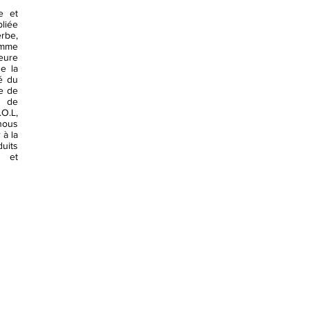
se et
liée
erbe,
omme
teure
e la
té du
e de
, de
.O.L,
nous
 à la
uits
e et