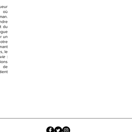
ueur
s où
oman.
endre
t du
jugue
er un
otre
nant
s, le
vie
:
sions
e de
ient