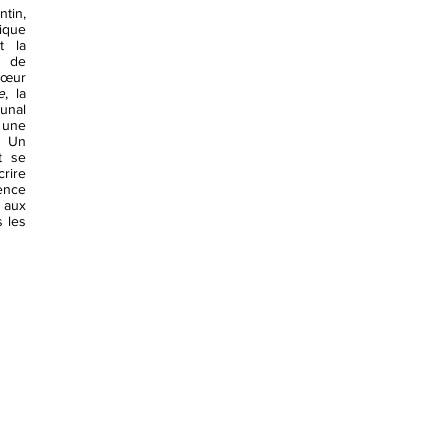
ntin,
hique
t la
s de
 cœur
e
, la
unal
 une
. Un
t se
crire
dence
t aux
s les