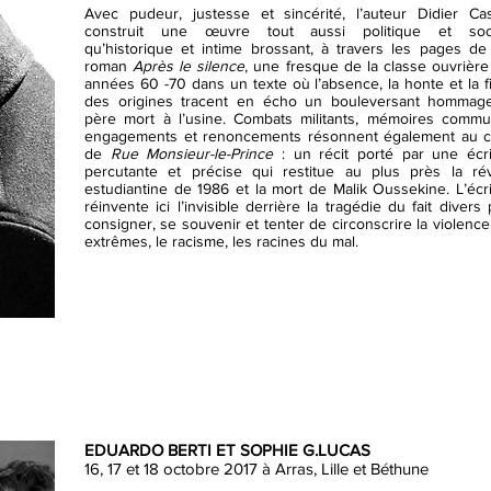
Avec pudeur, justesse et sincérité, l’auteur Didier Cas
construit une œuvre tout aussi politique et soci
qu’historique et intime brossant, à travers les pages de
roman
Après le silence
, une fresque de la classe ouvrièr
années 60 -70 dans un texte où l’absence, la honte et la f
des origines tracent en écho un bouleversant hommag
père mort à l’usine. Combats militants, mémoires commu
engagements et renoncements résonnent également au 
de
Rue Monsieur-le-Prince
: un récit porté par une écri
percutante et précise qui restitue au plus près la rév
estudiantine de 1986 et la mort de Malik Oussekine. L’écr
réinvente ici l’invisible derrière la tragédie du fait divers
consigner, se souvenir et tenter de circonscrire la violenc
extrêmes, le racisme, les racines du mal.
EDUARDO BERTI ET SOPHIE G.LUCAS
16, 17 et 18 octobre 2017 à Arras, Lille et Béthune