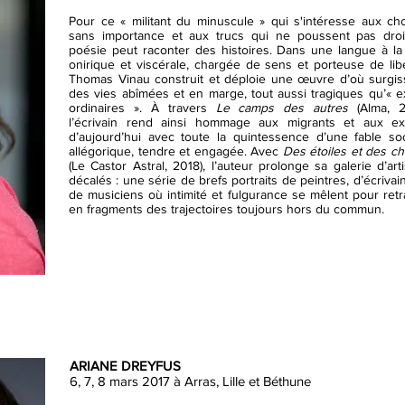
Pour ce « militant du minuscule » qui s'intéresse aux ch
sans importance et aux trucs qui ne poussent pas droit
poésie peut raconter des histoires. Dans une langue à la 
onirique et viscérale, chargée de sens et porteuse de libe
Thomas Vinau construit et déploie une œuvre d’où surgis
des vies abîmées et en marge, tout aussi tragiques qu’« ex
ordinaires ». À travers
Le camps des autres
(Alma, 2
l’écrivain rend ainsi hommage aux migrants et aux ex
d’aujourd’hui avec toute la quintessence d’une fable soc
allégorique, tendre et engagée. Avec
Des étoiles et des ch
(Le Castor Astral, 2018), l’auteur prolonge sa galerie d’art
décalés : une série de brefs portraits de peintres, d’écrivai
de musiciens où intimité et fulgurance se mêlent pour retr
en fragments des trajectoires toujours hors du commun.
ARIANE DREYFUS
6, 7, 8 mars 2017 à Arras, Lille et Béthune